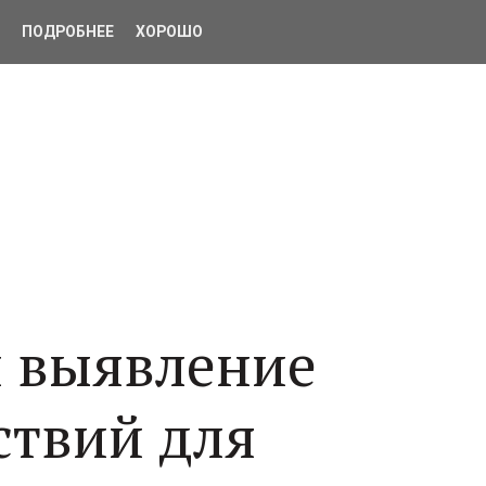
8928
3122307
ПОДРОБНЕЕ
ХОРОШО
польский край
,
Ессентуки
,
ул. Октябрьска
и выявление
ствий для