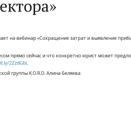
ектора»
шает на вебинар «Сокращение затрат и выявление приб
есом прямо сейчас и что конкретно юрист может предл
bit.ly/2ZzdGbL
ой группы K.O.R.D. Алина Беляева